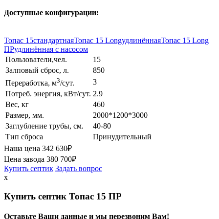
Доступные конфигурации:
Топас 15
стандартная
Топас 15 Long
удлинённая
Топас 15 Long
ПР
удлинённая с насосом
Пользователи,чел.
15
Залповый сброс, л.
850
3
3
Переработка, м
/сут.
Потреб. энергия, кВт/сут.
2.9
Вес, кг
460
Размер, мм.
2000*1200*3000
Заглубление трубы, см.
40-80
Тип сброса
Принудительный
Наша цена
342 630
₽
Цена завода
380 700
₽
Купить септик
Задать вопрос
x
Купить септик Топас 15 ПР
Оставьте Ваши данные и мы перезвоним Вам!