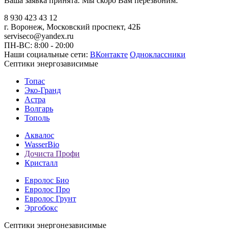
Ваша заявка принята. Мы скоро Вам перезвоним.
8 930 423 43 12
г. Воронеж, Московский проспект, 42Б
serviseco@yandex.ru
ПН-ВС: 8:00 - 20:00
Наши социальные сети:
ВКонтакте
Одноклассники
Септики энергозависимые
Топас
Эко-Гранд
Астра
Волгарь
Тополь
Аквалос
WasserBio
Дочиста Профи
Кристалл
Евролос Био
Евролос Про
Евролос Грунт
Эргобокс
Септики энергонезависимые