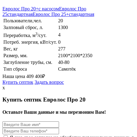
Евролос Про 20+
с насосом
Евролос Про
25
стандартная
Евролос Про 25+
стандартная
Пользователи,чел.
20
Залповый сброс, л.
1300
3
4
Переработка, м
/сут.
Потреб. энергия, кВт/сут.
0
Вес, кг
277
Размер, мм.
2100*2100*2350
Заглубление трубы, см.
40-80
Тип сброса
Самотёк
Наша цена
409 400
₽
Купить септик
Задать вопрос
x
Купить септик Евролос Про 20
Оставьте Ваши данные и мы перезвоним Вам!